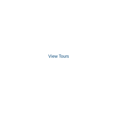
Discover Scuba Diving
and Snorkeling
View Tours
1.8445.3356.33
help@goodlayers.com