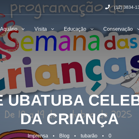
(12) 3834-1
 Aquário
Visita
Educação
Conservação
E UBATUBA CELE
DA CRIANÇA
Imprensa
•
Blog
•
tubarão
•
0