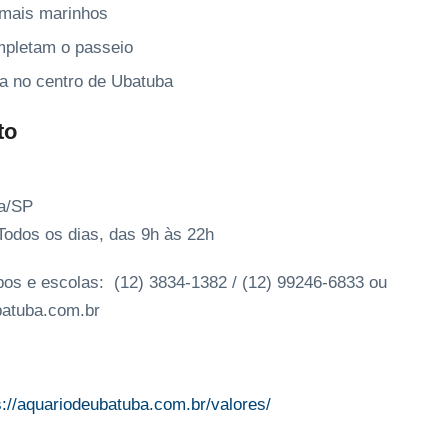
imais marinhos
mpletam o passeio
da no centro de Ubatuba
to
ba/SP
Todos os dias, das 9h às 22h
s e escolas: (12) 3834-1382 / (12) 99246-6833 ou
atuba.com.br
s://aquariodeubatuba.com.br/valores/