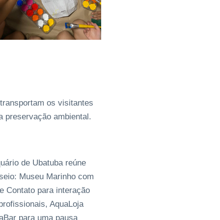
transportam os visitantes
da preservação ambiental.
uário de Ubatuba reúne
sseio: Museu Marinho com
e Contato para interação
rofissionais, AquaLoja
uaBar para uma pausa