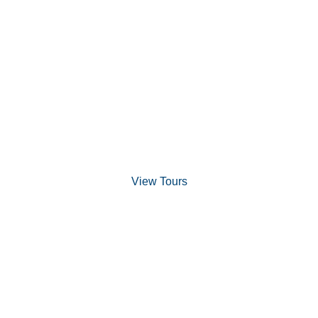
Discover Scuba Diving
and Snorkeling
View Tours
1.8445.3356.33
help@goodlayers.com