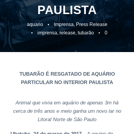
PAULISTA
aquario
•
Imprensa
,
Press Release
•
imprensa
,
release
,
tubarão
•
0
TUBARÃO É RESGATADO DE AQUÁRIO
PARTICULAR NO INTERIOR PAULISTA
Animal que vivia em aquário de apenas 3m há
cerca de três anos e meio ganha um novo lar no
Litoral Norte de São Paulo
Ubatuba, 24 de março de 2017 –
A equipe do