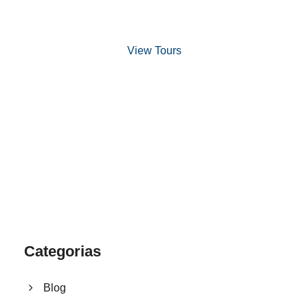
and Snorkeling
View Tours
1.8445.3356.33
help@goodlayers.com
Categorias
Blog