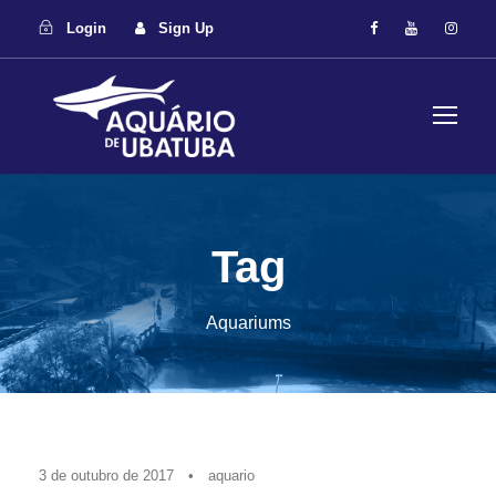
Login
Sign Up
Tag
Aquariums
3 de outubro de 2017
•
aquario