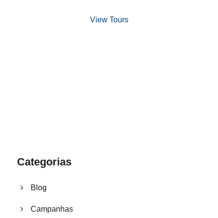
View Tours
1.8445.3356.33
help@goodlayers.com
Categorias
Blog
Campanhas