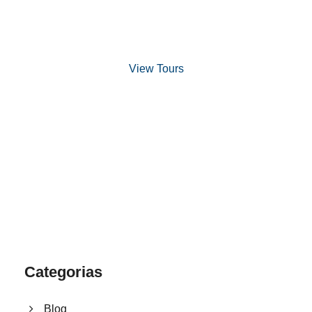
Discover Scuba Diving
and Snorkeling
View Tours
1.8445.3356.33
help@goodlayers.com
Categorias
Blog