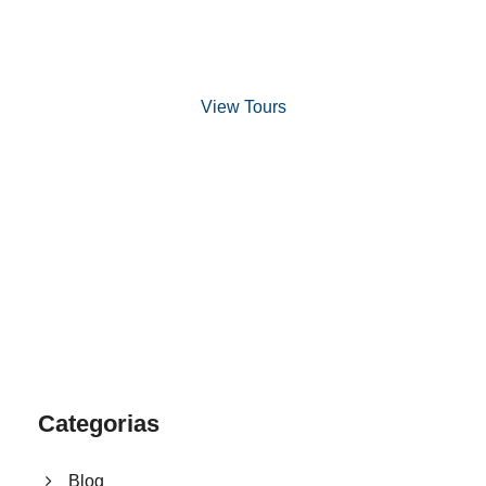
Discover Scuba Diving
and Snorkeling
View Tours
1.8445.3356.33
help@goodlayers.com
Categorias
Blog