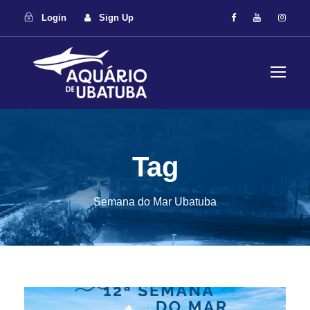
Login
Sign Up
Tag
Semana do Mar Ubatuba