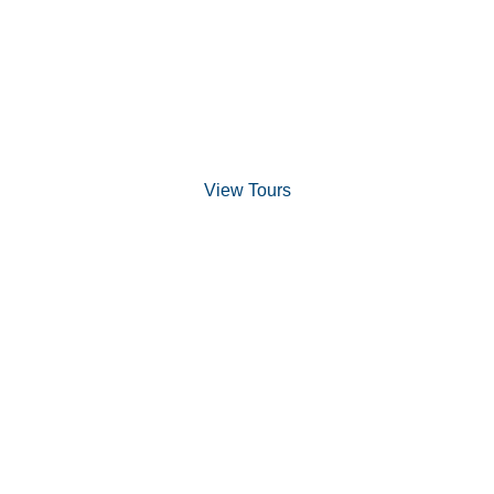
Discover Scuba Diving
and Snorkeling
View Tours
1.8445.3356.33
help@goodlayers.com