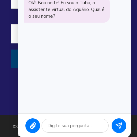
©2026 Argonauta Comércio e Serviços Oceanográficos
Ltda. CNPJ: 00.643.743/0001-80. Todos os direitos