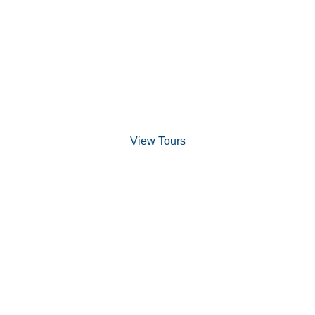
Discover Scuba Diving
and Snorkeling
View Tours
1.8445.3356.33
help@goodlayers.com