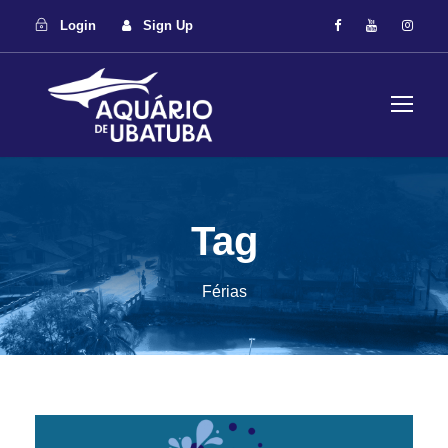
Login
Sign Up
Tag
Férias