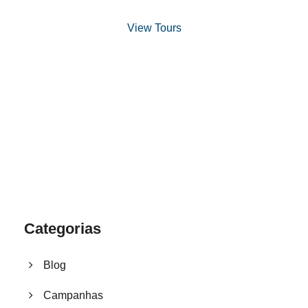
View Tours
1.8445.3356.33
help@goodlayers.com
Categorias
Blog
Campanhas