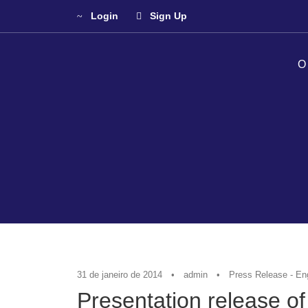
Login
Sign Up
O
31 de janeiro de 2014
•
admin
•
Press Release - En
Presentation release o