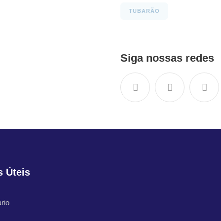
TUBARÃO
Siga nossas redes
s Úteis
rio