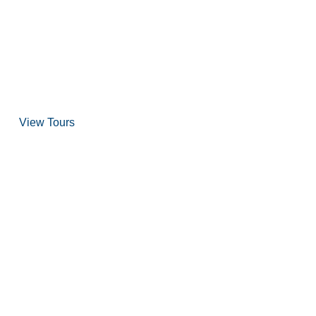
over Scuba Diving
and Snorkeling
View Tours
1.8445.3356.33
help@goodlayers.com