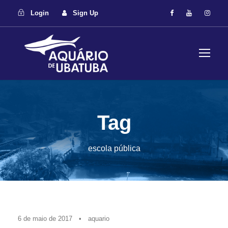
Login
Sign Up
Tag
escola pública
6 de maio de 2017
•
aquario