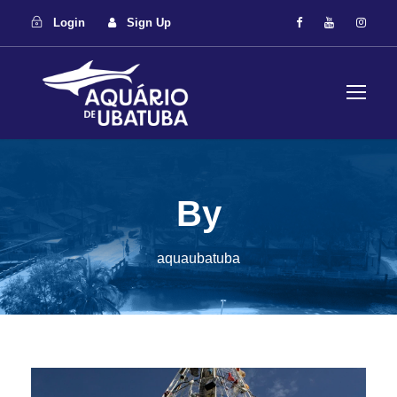
Login
Sign Up
By
aquaubatuba