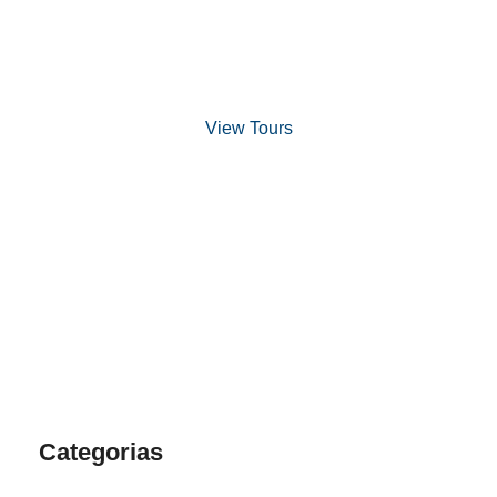
Discover Scuba Diving
and Snorkeling
View Tours
1.8445.3356.33
help@goodlayers.com
Categorias