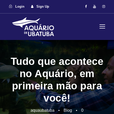
Login
Sign Up
Tudo que acontece
no Aquário, em
primeira mão para
você!
aquaubatuba
•
Blog
•
0