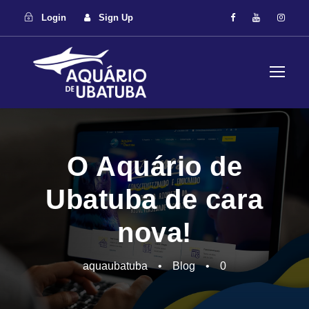
Login
Sign Up
O Aquário de
Ubatuba de cara
nova!
aquaubatuba
•
Blog
•
0