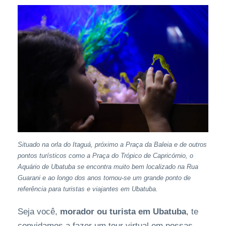
Situado na orla do Itaguá, próximo a Praça da Baleia e de outros
pontos turísticos como a Praça do Trópico de Capricórnio, o
Aquário de Ubatuba se encontra muito bem localizado na Rua
Guarani e ao longo dos anos tornou-se um grande ponto de
referência para turistas e viajantes em Ubatuba.
Seja você,
morador ou turista em Ubatuba
, te
convidamos a fazer um tour virtual em nossas