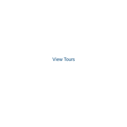
Discover Scuba Diving
and Snorkeling
View Tours
1.8445.3356.33
help@goodlayers.com