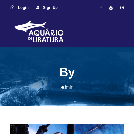
Login
Sign Up
By
admin