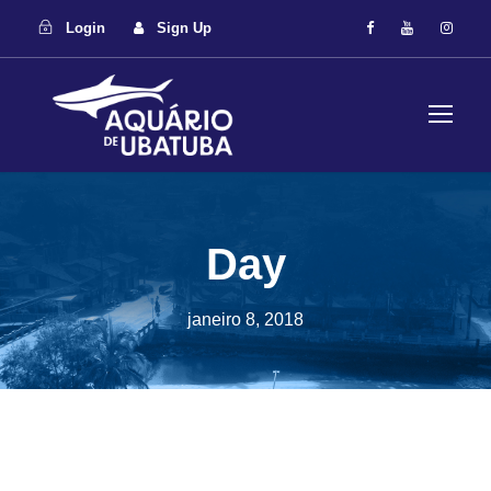
Login
Sign Up
Day
janeiro 8, 2018
Destaques
,
Últimas Home
,
Últimas Notícias