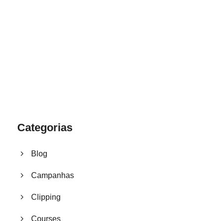
1.8445.3356.33
help@goodlayers.com
Categorias
Blog
Campanhas
Clipping
Courses