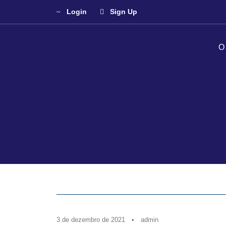
Login
Sign Up
O
Blo
3 de dezembro de 2021
•
admin