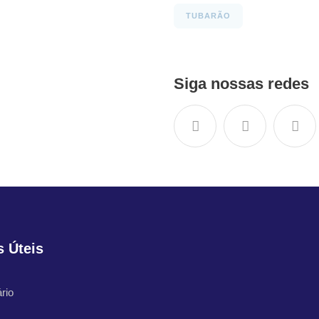
TUBARÃO
Siga nossas redes
s Úteis
rio