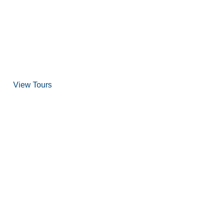
over Scuba Diving
and Snorkeling
View Tours
1.8445.3356.33
help@goodlayers.com