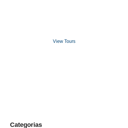
Discover Scuba Diving
and Snorkeling
View Tours
1.8445.3356.33
help@goodlayers.com
Categorias