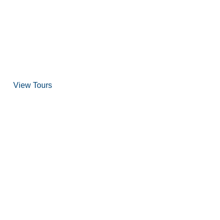
over Scuba Diving
and Snorkeling
View Tours
1.8445.3356.33
help@goodlayers.com