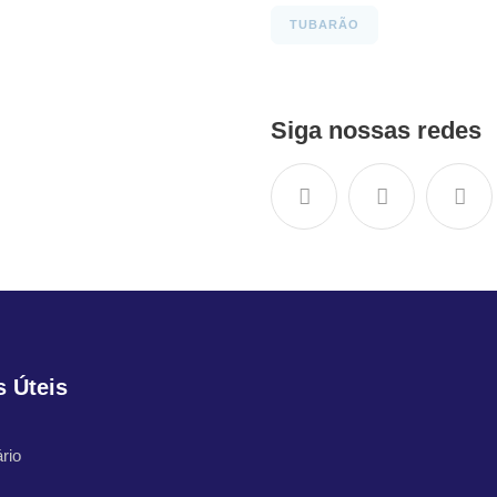
TUBARÃO
Siga nossas redes
s Úteis
rio