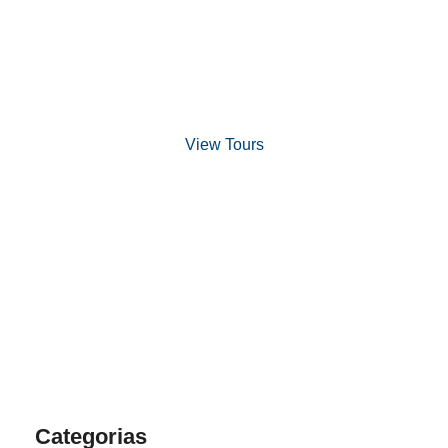
Discover Scuba Diving
and Snorkeling
View Tours
1.8445.3356.33
help@goodlayers.com
Categorias