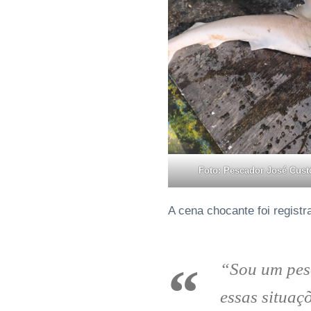
Foto: Pescador José Custó
A cena chocante foi regist
“Sou um pes
essas situaç