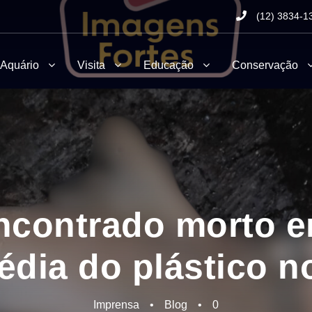
(12) 3834-1
 Aquário
Visita
Educação
Conservação
ncontrado morto 
édia do plástico 
Imprensa
•
Blog
•
0