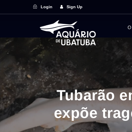
Login
Sign Up
O
Tubarão e
expõe trag