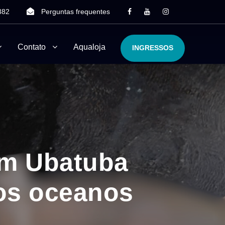
382
Perguntas frequentes
Contato
Aqualoja
INGRESSOS
em Ubatuba
nos oceanos