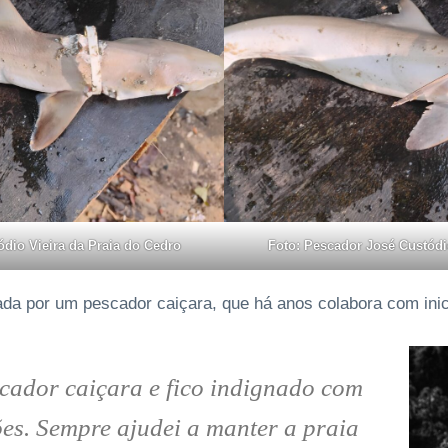
dio Vieira da Praia do Cedro
Foto: Pescador José Custódi
rada por um pescador caiçara, que há anos colabora com inic
cador caiçara e fico indignado com
ões. Sempre ajudei a manter a praia