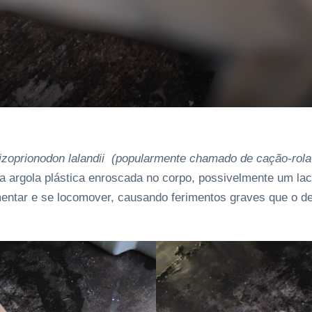
izoprionodon lalandii (popularmente chamado de cação-rola-
 argola plástica enroscada no corpo, possivelmente um lacr
mentar e se locomover, causando ferimentos graves que o de