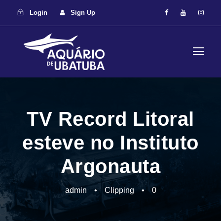
Login
Sign Up
TV Record Litoral
esteve no Instituto
Argonauta
admin
•
Clipping
•
0