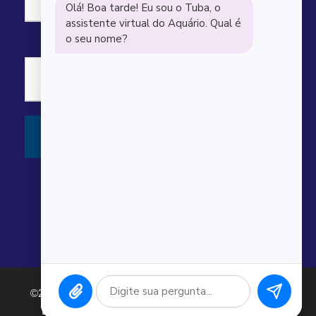
©2026 Argonauta Comércio e Serviços Oceanográficos
Ltda. CNPJ: 00.643.743/0001-80. Todos os direitos