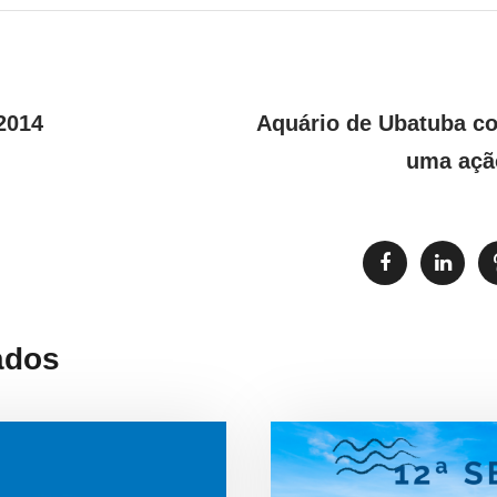
2014
Aquário de Ubatuba c
uma açã
ados