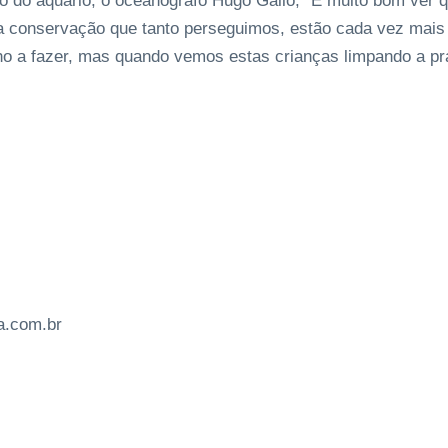
o do aquário, o oceanógrafo Hugo Gallo, “E muito bom ver 
da conservação que tanto perseguimos, estão cada vez mai
ho a fazer, mas quando vemos estas crianças limpando a p
a.com.br