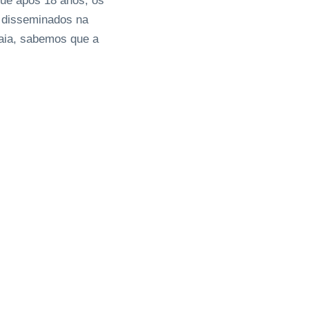
que após 18 anos, os
s disseminados na
raia, sabemos que a