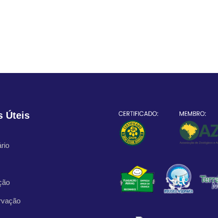
s Úteis
rio
ção
rvação