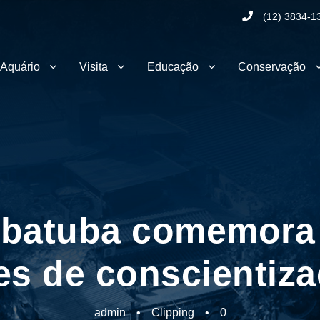
(12) 3834-1
 Aquário
Visita
Educação
Conservação
Ubatuba comemora
es de conscientiza
admin
•
Clipping
•
0