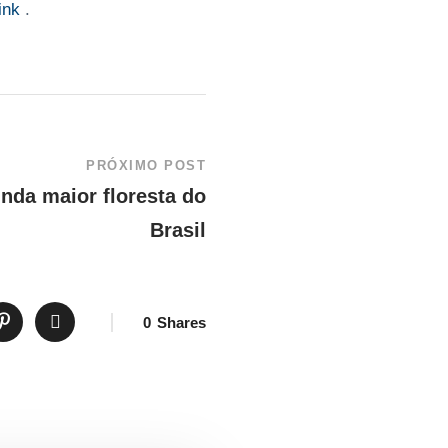
ink
.
PRÓXIMO POST
unda maior floresta do
Brasil
0
Shares