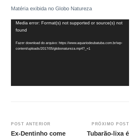
Matéria exibida no Globo Natureza
T
Media error: Format(s) not supported or source(s) not
found
o
c
Fazer download do arquivo: https://www.aquariodeubatuba.com.br/wp-
a
content/uploads/2017/05/globonatureza.mp4?_=1
d
o
r
d
e
v
í
d
POST ANTERIOR
PRÓXIMO POST
e
Ex-Dentinho come
Tubarão-lixa é
o