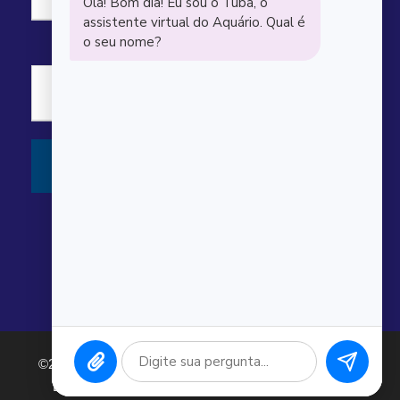
©2026 Argonauta Comércio e Serviços Oceanográficos
Ltda. CNPJ: 00.643.743/0001-80. Todos os direitos