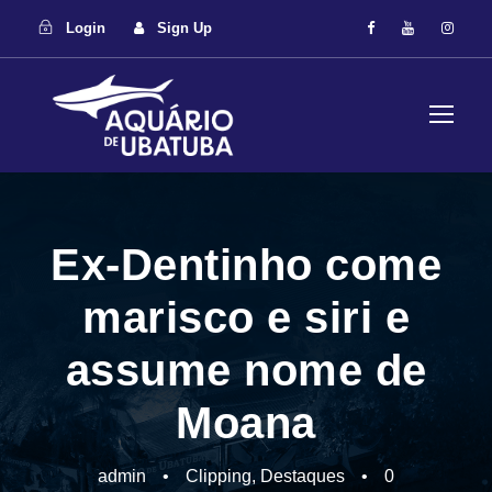
Login
Sign Up
Ex-Dentinho come
marisco e siri e
assume nome de
Moana
admin
•
Clipping
,
Destaques
•
0