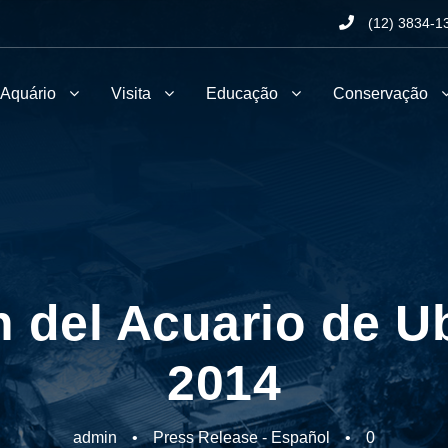
(12) 3834-1
 Aquário
Visita
Educação
Conservação
n del Acuario de U
2014
admin
•
Press Release - Español
•
0