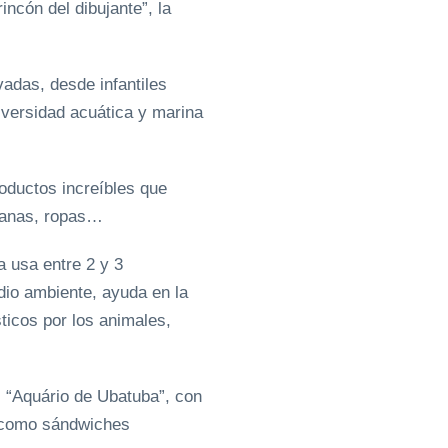
incón del dibujante”, la
adas, desde infantiles
diversidad acuática y marina
oductos increíbles que
elanas, ropas…
a usa entre 2 y 3
dio ambiente, ayuda en la
sticos por los animales,
el “Aquário de Ubatuba”, con
, como sándwiches