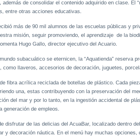
, además de consolidar el contenido adquirido en clase. El “r
es, entre otras acciones educativas.
cibió más de 90 mil alumnos de las escuelas públicas y priv
uestra misión, seguir promoviendo, el aprendizaje de la bio
comenta Hugo Gallo, director ejecutivo del Acuario.
mundo subacuático se eternicen, la “Aquatienda” reserva pr
, como llaveros, accesorios de decoración, juguetes, porc
 fibra acrílica reciclada de botellas de plástico. Cada piez
iriendo una, estas contribuyendo con la preservación del me
ión del mar y por lo tanto, en la ingestión accidental de plá
la generación de empleos.
e disfrutar de las delicias del AcuaBar, localizado dentro d
mar y decoración náutica. En el menú hay muchas opciones