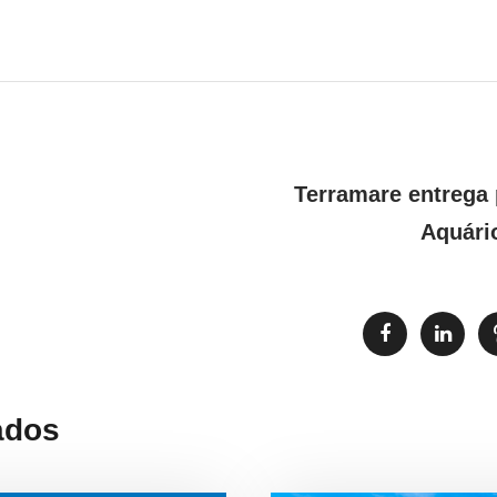
Terramare entrega 
Aquári
ados