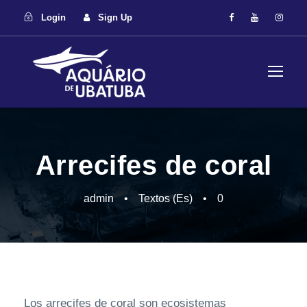
Login
Sign Up
Arrecifes de coral
admin
•
Textos (Es)
•
0
Los arrecifes de coral son ecosistemas