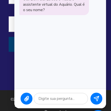
©2026 Argonauta Comércio e Serviços Oceanográficos
Ltda. CNPJ: 00.643.743/0001-80. Todos os direitos