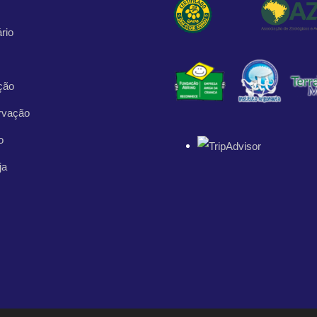
rio
ção
rvação
o
ja