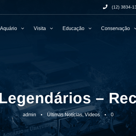
(12) 3834-1
 Aquário
Visita
Educação
Conservação
Legendários – Rec
admin
•
Últimas Notícias
,
Videos
•
0