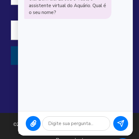
©2026 Argonauta Comércio e Serviços Oceanográficos
Ltda. CNPJ: 00.643.743/0001-80. Todos os direitos