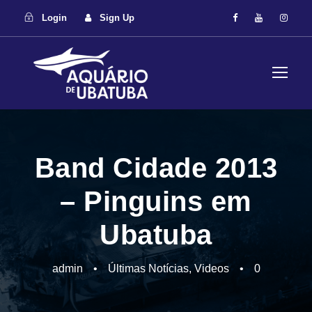
Login
Sign Up
Band Cidade 2013
– Pinguins em
Ubatuba
admin
•
Últimas Notícias
,
Videos
•
0