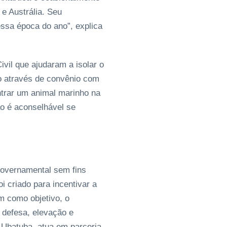
 e Austrália. Seu
essa época do ano”, explica
il que ajudaram a isolar o
do através de convênio com
ntrar um animal marinho na
ão é aconselhável se
governamental sem fins
i criado para incentivar a
m como objetivo, o
 defesa, elevação e
 Ubatuba, atua em parceria