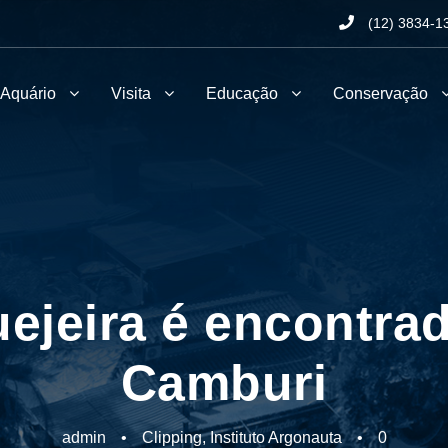
(12) 3834-1
 Aquário
Visita
Educação
Conservação
ejeira é encontrad
Camburi
admin
•
Clipping
,
Instituto Argonauta
•
0