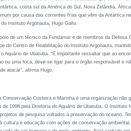
tártica, costa sul da América do Sul, Nova Zelândia, África
comum por causa das correntes frias que vêm da Antártica n
do Instituto Argonauta, Hugo Gallo.
poio de um técnico da Fundamar e de membros da Defesa Civ
ipe do Centro de Reabilitação do Instituto Argonauta, manti
 o Aquário de Ubatuba. “É importante ressaltar que ao enco
o ou uma foca, deve-se ligar para o órgão responsável e n
de atacar”, afirma Hugo.
:
 a Conservação Costeira e Marinha é uma organização não 
 de 1998 pela Diretoria do Aquário de Ubatuba. O Instituto fo
projetos de pesquisa voltados à preservação do oceano. Te
à cultura e educação com ações de conservação ambiental,
e vida do ser humano e do meio ambiente. Está sediado em