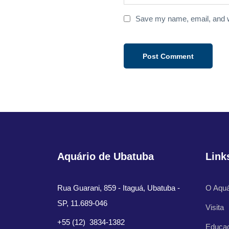
Save my name, email, and we
Aquário de Ubatuba
Link
Rua Guarani, 859 - Itaguá, Ubatuba -
O Aquá
SP, 11.689-046
Visita
+55 (12) 3834-1382
Educa