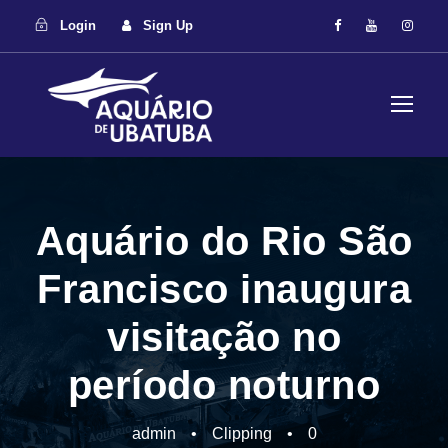
Login
Sign Up
Aquário do Rio São
Francisco inaugura
visitação no
período noturno
admin
•
Clipping
•
0