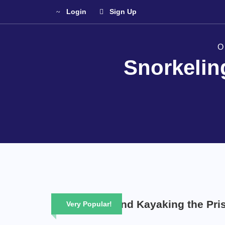
Login
Sign Up
O
Snorkelin
Snorkeling and Kayaking the Pri
Very Popular!