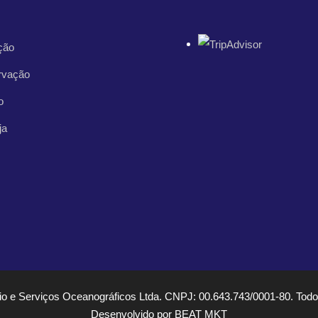
ção
rvação
o
ja
 e Serviços Oceanográficos Ltda. CNPJ: 00.643.743/0001-80. Todos
Desenvolvido por BEAT MKT