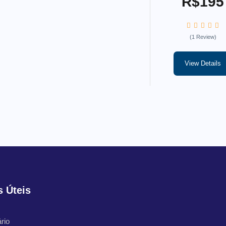
R$195
(1 Review)
View Details
s Úteis
rio