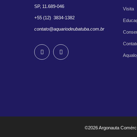
SP, 11.689-046
Visita
+55 (12) 3834-1382
Educa
contato@aquariodeubatuba.com.br
Conse
Contat
Aqualo
©2026 Argonauta Comércio