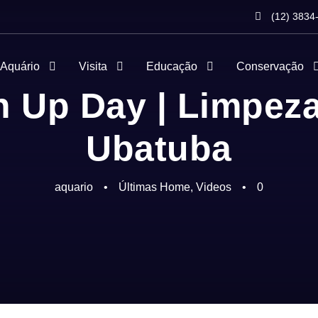
(12) 3834
 Aquário
Visita
Educação
Conservação
n Up Day | Limpez
Ubatuba
aquario
•
Últimas Home
,
Videos
•
0