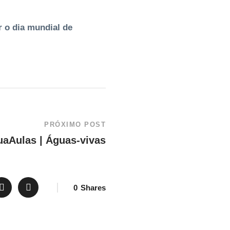
 o dia mundial de
PRÓXIMO POST
uaAulas | Águas-vivas
0
Shares