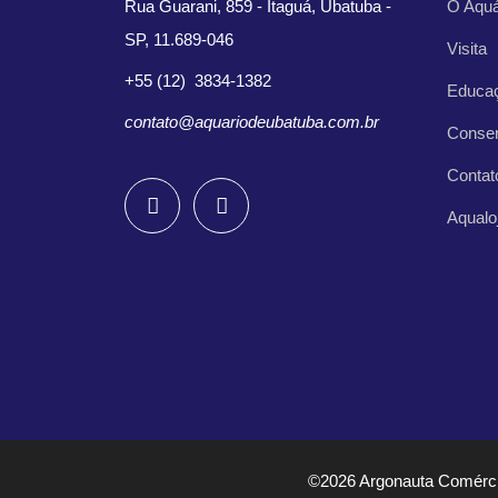
Rua Guarani, 859 - Itaguá, Ubatuba -
O Aquá
SP, 11.689-046
Visita
+55 (12) 3834-1382
Educa
contato@aquariodeubatuba.com.br
Conse
Contat
Aqualo
©2026 Argonauta Comércio