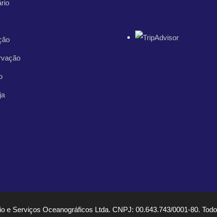
rio
ção
rvação
o
ja
 e Serviços Oceanográficos Ltda. CNPJ: 00.643.743/0001-80. Todos