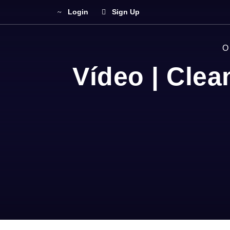
Login
Sign Up
O
Vídeo | Clea