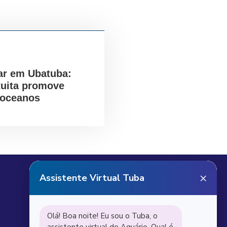
ar em Ubatuba:
tuita promove
 oceanos
Receba notícias do
Aquário