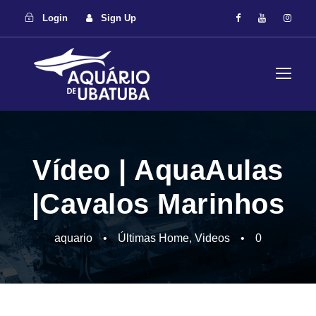
Login
Sign Up
Vídeo | AquaAulas
|Cavalos Marinhos
aquario
•
Últimas Home
,
Videos
•
0