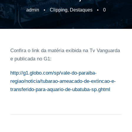
admin
•
Clipping
,
Destaques
•
0
Confira o link da matéria exibida na Tv Vanguarda
e publicada no G1:
http://g1.globo.com/sp/vale-do-paraiba-
regiao/noticia/tubarao-ameacado-de-extincao-e-
transferido-para-aquario-de-ubatuba-sp.ghtml