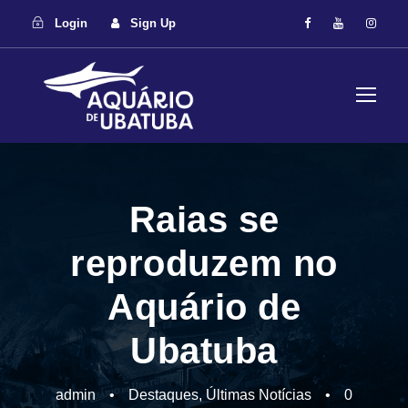
Login
Sign Up
Raias se
reproduzem no
Aquário de
Ubatuba
admin
•
Destaques
,
Últimas Notícias
•
0