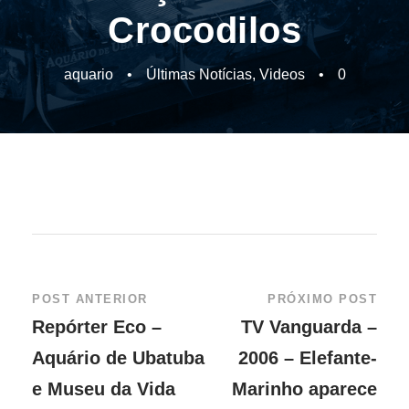
Crocodilos
aquario
•
Últimas Notícias
,
Videos
•
0
POST ANTERIOR
PRÓXIMO POST
Repórter Eco –
TV Vanguarda –
Aquário de Ubatuba
2006 – Elefante-
e Museu da Vida
Marinho aparece