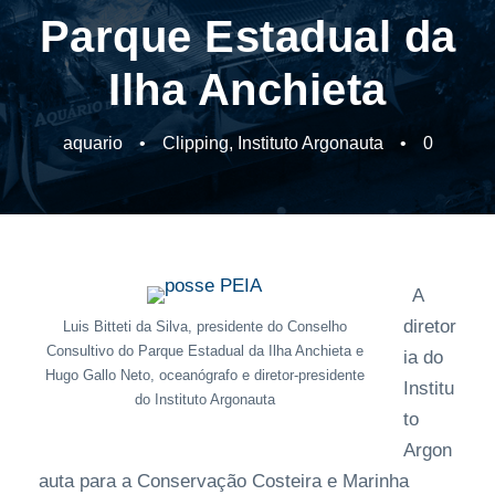
Parque Estadual da
Ilha Anchieta
aquario
•
Clipping
,
Instituto Argonauta
•
0
A
diretor
Luis Bitteti da Silva, presidente do Conselho
Consultivo do Parque Estadual da Ilha Anchieta e
ia do
Hugo Gallo Neto, oceanógrafo e diretor-presidente
Institu
do Instituto Argonauta
to
Argon
auta para a Conservação Costeira e Marinha