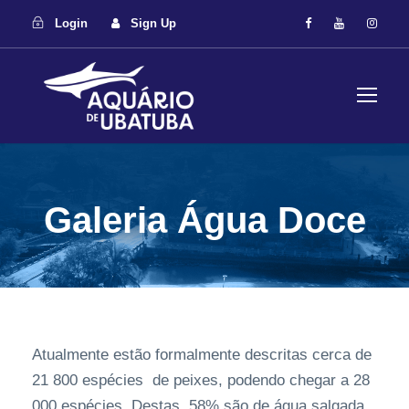
Login
Sign Up
Galeria Água Doce
Atualmente estão formalmente descritas cerca de
21 800 espécies de peixes, podendo chegar a 28
000 espécies. Destas, 58% são de água salgada,