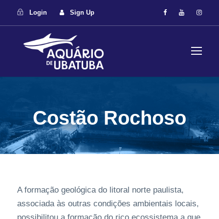
Login
Sign Up
Costão Rochoso
A formação geológica do litoral norte paulista,
associada às outras condições ambientais locais,
possibilitou a formação do rico ecossistema a que