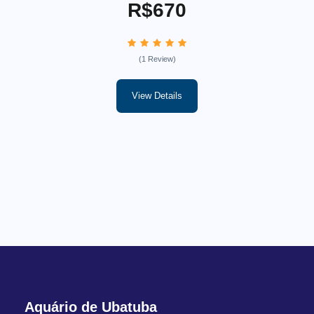
R$670
(1 Review)
View Details
Aquário de Ubatuba