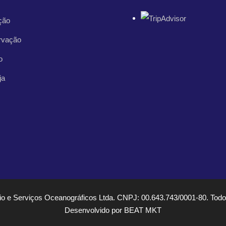
ção
rvação
o
ja
 e Serviços Oceanográficos Ltda. CNPJ: 00.643.743/0001-80. Todos
Desenvolvido por BEAT MKT