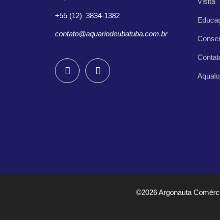
Visita
+55 (12) 3834-1382
Educa
contato@aquariodeubatuba.com.br
Conse
Contat
Aqualo
©2026 Argonauta Comércio