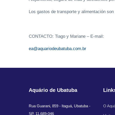
Los gastos de transporte y alimentación son 
CONTACTO: Tiago y Mariane – E-mail:
ea@aquariodeubatuba.com.br
Aquário de Ubatuba
Link
Rua Guarani, 859 - Itaguá, Ubatuba -
O Aquá
SP, 11.689-046