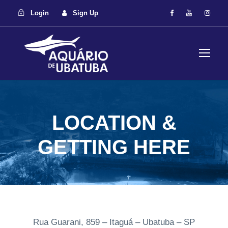
Login
Sign Up
LOCATION &
GETTING HERE
Rua Guarani, 859 – Itaguá – Ubatuba – SP