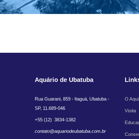
Aquário de Ubatuba
Link
Rua Guarani, 859 - Itaguá, Ubatuba -
O Aquá
SP, 11.689-046
Visita
+55 (12) 3834-1382
Educa
contato@aquariodeubatuba.com.br
Conse