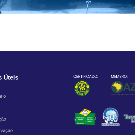
s Úteis
rio
ção
rvação