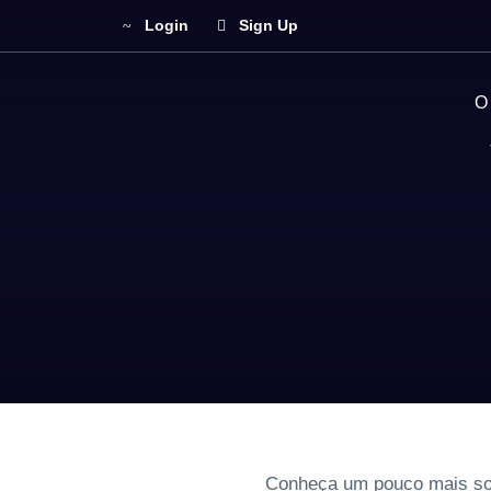
Login
Sign Up
O
Conheça um pouco mais so