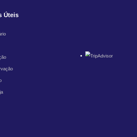
s Úteis
rio
ção
rvação
o
ja