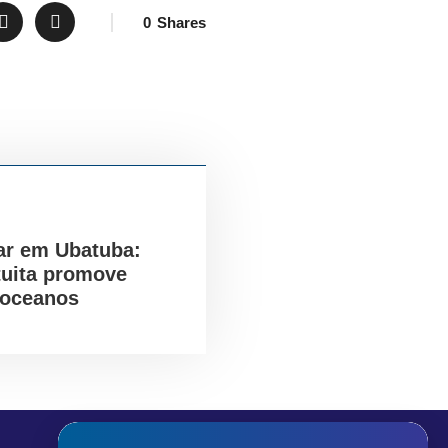
0
Shares
ar em Ubatuba:
tuita promove
 oceanos